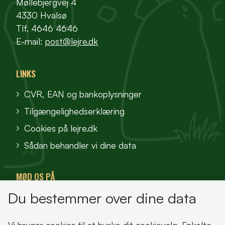
Møllebjergvej 4
4330 Hvalsø
Tlf. 4646 4646
E-mail:
post@lejre.dk
LINKS
CVR, EAN og bankoplysninger
Tilgængelighedserklæring
Cookies på lejre.dk
Sådan behandler vi dine data
MØD OS PÅ
Du bestemmer over dine data
VisitFjordlandet
Vores Sted