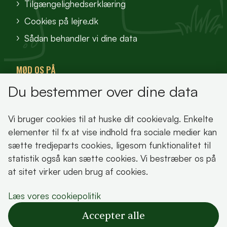
Tilgængelighedserklæring
Cookies på lejre.dk
Sådan behandler vi dine data
MØD OS PÅ
Du bestemmer over dine data
VisitFjordlandet
Vores Sted
Vi bruger cookies til at huske dit cookievalg. Enkelte
Oplev Lejre
elementer til fx at vise indhold fra sociale medier kan
sætte tredjeparts cookies, ligesom funktionalitet til
statistik også kan sætte cookies. Vi bestræber os på
at sitet virker uden brug af cookies.
Bemærk!
Læs vores cookiepolitik
Dette indhold kræver cookies for at blive vist
Accepter alle
korrekt.