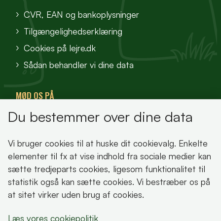
CVR, EAN og bankoplysninger
Tilgængelighedserklæring
Cookies på lejre.dk
Sådan behandler vi dine data
MØD OS PÅ
Du bestemmer over dine data
VisitFjordlandet
Vores Sted
Vi bruger cookies til at huske dit cookievalg. Enkelte
Oplev Lejre
elementer til fx at vise indhold fra sociale medier kan
sætte tredjeparts cookies, ligesom funktionalitet til
statistik også kan sætte cookies. Vi bestræber os på
at sitet virker uden brug af cookies.
Bemærk!
Læs vores cookiepolitik