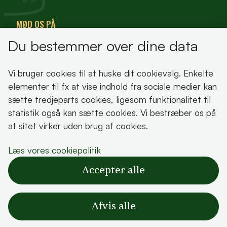
MØD OS PÅ
Du bestemmer over dine data
VisitFjordlandet
Vores Sted
Vi bruger cookies til at huske dit cookievalg. Enkelte
Oplev Lejre
elementer til fx at vise indhold fra sociale medier kan
sætte tredjeparts cookies, ligesom funktionalitet til
statistik også kan sætte cookies. Vi bestræber os på
at sitet virker uden brug af cookies.
Bemærk!
Læs vores cookiepolitik
Dette indhold kræver cookies for at blive vist
Accepter alle
korrekt.
Læs vores cookiepolitik
Afvis alle