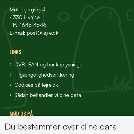
Møllebjergvej 4
4330 Hvalsø
Tlf. 4646 4646
E-mail:
post@lejre.dk
LINKS
CVR, EAN og bankoplysninger
Tilgængelighedserklæring
Cookies på lejre.dk
Sådan behandler vi dine data
MØD OS PÅ
Du bestemmer over dine data
VisitFjordlandet