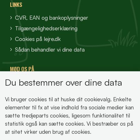
LINKS
CVR, EAN og bankoplysninger
Tilgængelighedserklæring
Cookies på lejre.dk
Sådan behandler vi dine data
MØD OS PÅ
Du bestemmer over dine data
VisitFjordlandet
Vores Sted
Vi bruger cookies til at huske dit cookievalg. Enkelte
Oplev Lejre
elementer til fx at vise indhold fra sociale medier kan
sætte tredjeparts cookies, ligesom funktionalitet til
statistik også kan sætte cookies. Vi bestræber os på
at sitet virker uden brug af cookies.
Bemærk!