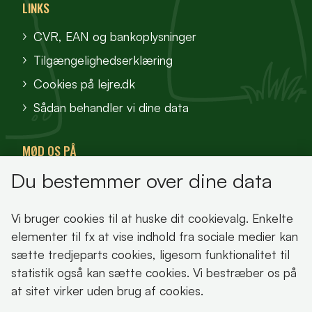
LINKS
CVR, EAN og bankoplysninger
Tilgængelighedserklæring
Cookies på lejre.dk
Sådan behandler vi dine data
MØD OS PÅ
Du bestemmer over dine data
VisitFjordlandet
Vores Sted
Vi bruger cookies til at huske dit cookievalg. Enkelte
Oplev Lejre
elementer til fx at vise indhold fra sociale medier kan
sætte tredjeparts cookies, ligesom funktionalitet til
statistik også kan sætte cookies. Vi bestræber os på
at sitet virker uden brug af cookies.
Bemærk!