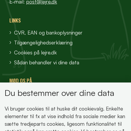
E-mail:
post@lejre.dk
LINKS
CVR, EAN og bankoplysninger
Tilgængelighedserklæring
Cookies på lejre.dk
Sådan behandler vi dine data
MØD OS PÅ
Du bestemmer over dine data
VisitFjordlandet
Vores Sted
Vi bruger cookies til at huske dit cookievalg. Enkelte
Oplev Lejre
elementer til fx at vise indhold fra sociale medier kan
sætte tredjeparts cookies, ligesom funktionalitet til