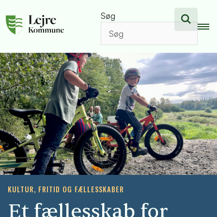
Søg
KULTUR, FRITID OG FÆLLESSKABER
Et fællesskab for