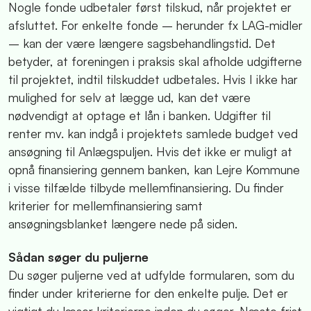
Nogle fonde udbetaler først tilskud, når projektet er
afsluttet. For enkelte fonde – herunder fx LAG-midler
– kan der være længere sagsbehandlingstid. Det
betyder, at foreningen i praksis skal afholde udgifterne
til projektet, indtil tilskuddet udbetales. Hvis I ikke har
mulighed for selv at lægge ud, kan det være
nødvendigt at optage et lån i banken. Udgifter til
renter mv. kan indgå i projektets samlede budget ved
ansøgning til Anlægspuljen. Hvis det ikke er muligt at
opnå finansiering gennem banken, kan Lejre Kommune
i visse tilfælde tilbyde mellemfinansiering. Du finder
kriterier for mellemfinansiering samt
ansøgningsblanket længere nede på siden.
Sådan søger du puljerne
Du søger puljerne ved at udfylde formularen, som du
finder under kriterierne for den enkelte pulje. Det er
vigtigt du læser kriterierne inden du søger. Næste frist