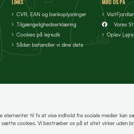
LINKS
MØD OS PÅ
CVR, EAN og bankoplysninger
VisitFjordla
Tilgængelighedserklæring
Vores S
Cookies på lejre.dk
Oplev Lejre
Sådan behandler vi dine data
te elementer til fx at vise indhold fra sociale medier kan 
korrekt.
an sætte cookies. Vi bestræber os på at sitet virker uden b