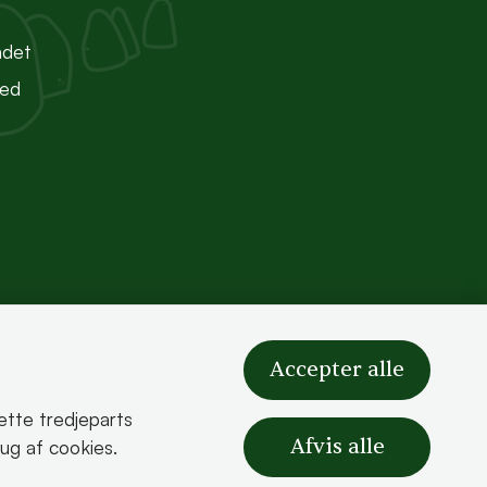
ndet
ted
Accepter alle
sætte tredjeparts
Afvis alle
rug af cookies.