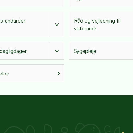
sstandarder
Råd og vejledning til
veteraner
 dagligdagen
Sygepleje
elov