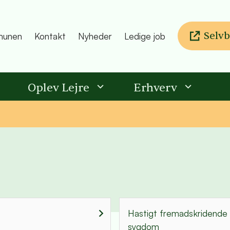
Selvb
unen
Kontakt
Nyheder
Ledige job
Oplev Lejre
Erhverv
Hastigt fremadskridende
sygdom