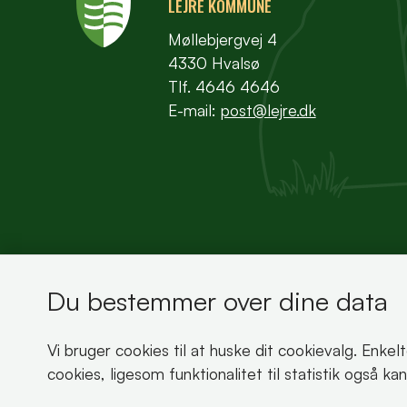
LEJRE KOMMUNE
Møllebjergvej 4
4330 Hvalsø
Tlf. 4646 4646
E-mail:
post@lejre.dk
Du bestemmer over dine data
Bemærk!
Vi bruger cookies til at huske dit cookievalg. Enkel
Dette indhold kræver cookies for at blive vist 
cookies, ligesom funktionalitet til statistik også k