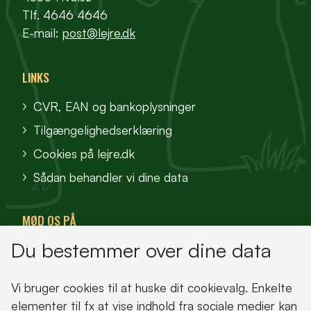
Tlf. 4646 4646
E-mail:
post@lejre.dk
LINKS
CVR, EAN og bankoplysninger
Tilgængelighedserklæring
Cookies på lejre.dk
Sådan behandler vi dine data
MØD OS PÅ
Du bestemmer over dine data
VisitFjordlandet
Vores Sted
Vi bruger cookies til at huske dit cookievalg. Enkelte
Oplev Lejre
elementer til fx at vise indhold fra sociale medier kan