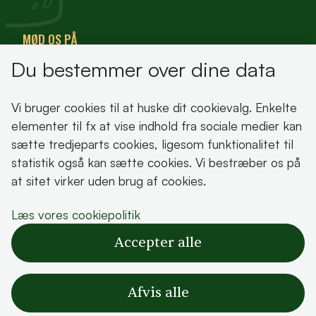
MØD OS PÅ
Du bestemmer over dine data
VisitFjordlandet
Vores Sted
Vi bruger cookies til at huske dit cookievalg. Enkelte
Oplev Lejre
elementer til fx at vise indhold fra sociale medier kan
sætte tredjeparts cookies, ligesom funktionalitet til
statistik også kan sætte cookies. Vi bestræber os på
at sitet virker uden brug af cookies.
Bemærk!
Læs vores cookiepolitik
Dette indhold kræver cookies for at blive vist
Accepter alle
korrekt.
Læs vores cookiepolitik
Afvis alle