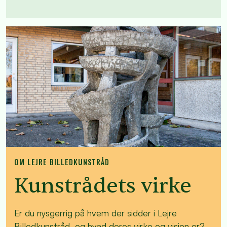
OM LEJRE BILLEDKUNSTRÅD
Kunstrådets virke
Er du nysgerrig på hvem der sidder i Lejre
Billedkunstråd, og hvad deres virke og vision er?