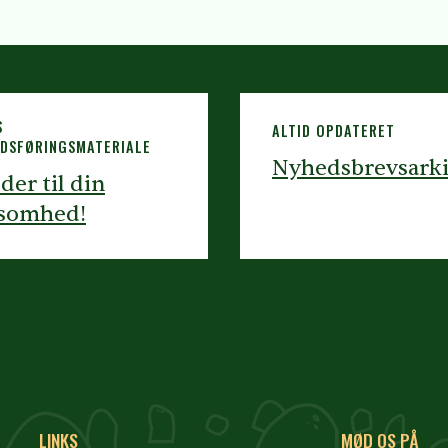
S
ALTID OPDATERET
DSFØRINGSMATERIALE
Nyhedsbrevsark
eder til din
ksomhed!
LINKS
MØD OS PÅ