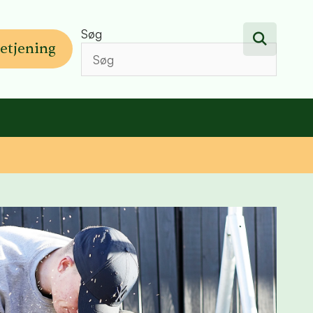
Søg
etjening