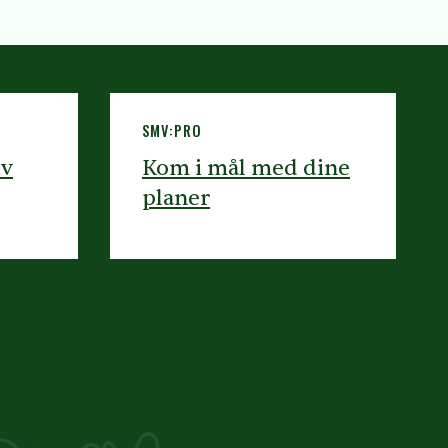
SMV:PRO
iv
Kom i mål med dine
planer