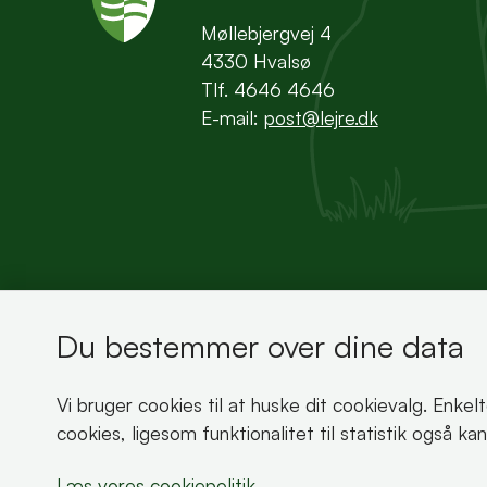
Møllebjergvej 4
4330 Hvalsø
Tlf. 4646 4646
E-mail:
post@lejre.dk
Du bestemmer over dine data
Bemærk!
Vi bruger cookies til at huske dit cookievalg. Enkel
Dette indhold kræver cookies for at blive vist 
cookies, ligesom funktionalitet til statistik også k
Læs vores cookiepolitik
Læs vores cookiepolitik