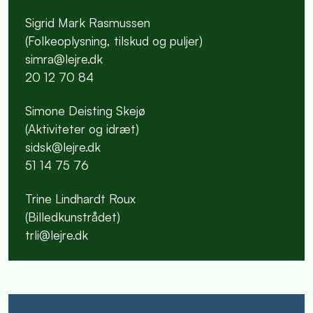
Sigrid Mark Rasmussen
(Folkeoplysning, tilskud og puljer)
simra@lejre.dk
20 12 70 84
Simone Deisting Skejø
(Aktiviteter og idræt)
sidsk@lejre.dk
51 14 75 76
Trine Lindhardt Roux
(Billedkunstrådet)
trli@lejre.dk