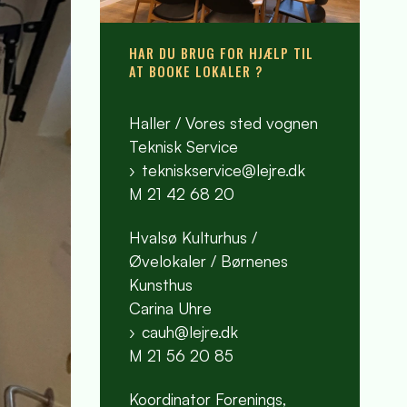
HAR DU BRUG FOR HJÆLP TIL
AT BOOKE LOKALER ?
Haller / Vores sted vognen
Teknisk Service
tekniskservice@lejre.dk
M 21 42 68 20
Hvalsø Kulturhus /
Øvelokaler / Børnenes
Kunsthus
Carina Uhre
cauh@lejre.dk
M 21 56 20 85
Koordinator Forenings,