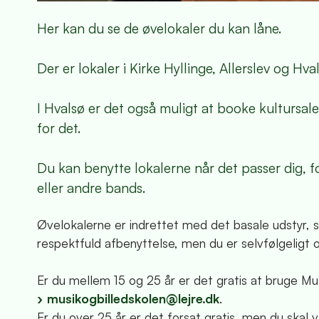
Her kan du se de øvelokaler du kan låne.
Der er lokaler i Kirke Hyllinge, Allerslev og Hv
I Hvalsø er det også muligt at booke kultursal
for det.
Du kan benytte lokalerne når det passer dig, f
eller andre bands.
Øvelokalerne er indrettet med det basale udstyr, 
respektfuld afbenyttelse, men du er selvfølgeligt 
Er du mellem 15 og 25 år er det gratis at bruge Mus
musikogbilledskolen@lejre.dk
.
Er du over 25 år er det forsat gratis, men du skal