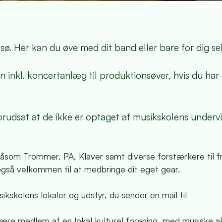
alsø. Her kan du øve med dit band eller bare for dig sel
en inkl. koncertanlæg til produktionsøver, hvis du ha
orudsat at de ikke er optaget af musikskolens underv
såsom Trommer, PA, Klaver samt diverse forstærkere til fr
også velkommen til at medbringe dit eget gear.
ikskolens lokaler og udstyr, du sender en mail til
 være medlem af en lokal kulturel forening, med musiske ak