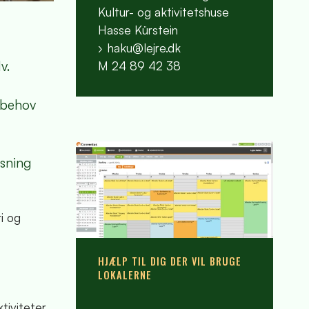
Kultur- og aktivitetshuse
Hasse Kürstein
haku@lejre.dk
M 24 89 42 38
v.
r behov
isning
i og
HJÆLP TIL DIG DER VIL BRUGE
LOKALERNE
tiviteter