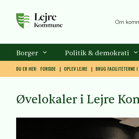
Om komm
Borger
Politik & demokrati
DU ER HER:
FORSIDE
OPLEV LEJRE
BRUG FACILITETERNE I
Øvelokaler i Lejre 