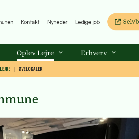
Selvb
unen
Kontakt
Nyheder
Ledige job
Oplev Lejre
Erhverv
 LEJRE
ØVELOKALER
Kommune