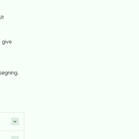
lt
l give
søgning.