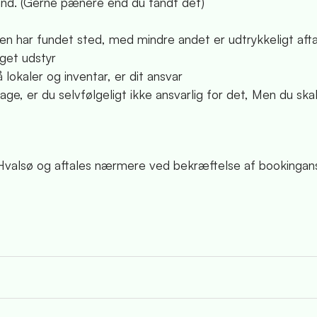
stand. (Gerne pænere end du fandt det)
n har fundet sted, med mindre andet er udtrykkeligt afta
get udstyr
lokaler og inventar, er dit ansvar
age, er du selvfølgeligt ikke ansvarlig for det, Men du ska
t
 Hvalsø og aftales nærmere ved bekræftelse af bookingan