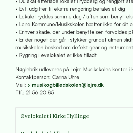
• Du skal efterlade lokalet i ryddelig og rengjort 
• Evt. udgifter til ekstra rengøring betales af dig
• Lokalet ryddes samme dag / aften som benyttelse
• Lejre Kommune/Musikskolen hæfter ikke for dit e
• Enhver skade, der under benyttelsen forvoldes på 
• Er der noget der går i stykker grundet almen slidt
musikskolen besked om defekt gear og instrumen
• Rygning i øvelokalet er ikke tilladt
Nøglebrik udleveres på Lejre Musikskoles kontor i
Kontaktperson: Carina Uhre
Mail:
musikogbilledskolen@lejre.dk
Tlf.: 21 56 20 85
Øvelokalet i Kirke Hyllinge