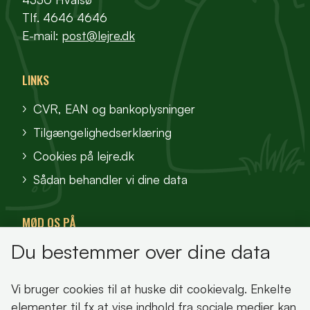
Tlf. 4646 4646
E-mail:
post@lejre.dk
LINKS
CVR, EAN og bankoplysninger
Tilgængelighedserklæring
Cookies på lejre.dk
Sådan behandler vi dine data
MØD OS PÅ
Du bestemmer over dine data
VisitFjordlandet
Vores Sted
Vi bruger cookies til at huske dit cookievalg. Enkelte
Oplev Lejre
elementer til fx at vise indhold fra sociale medier kan