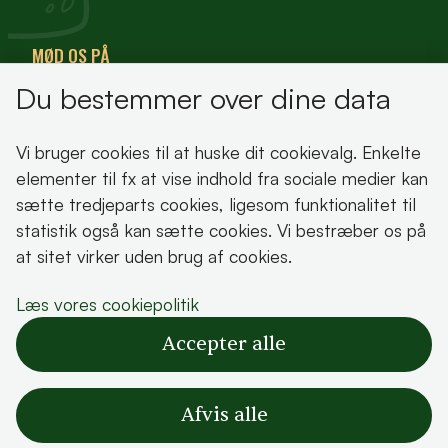
MØD OS PÅ
Du bestemmer over dine data
VisitFjordlandet
Vores Sted
Vi bruger cookies til at huske dit cookievalg. Enkelte
Oplev Lejre
elementer til fx at vise indhold fra sociale medier kan
sætte tredjeparts cookies, ligesom funktionalitet til
statistik også kan sætte cookies. Vi bestræber os på
at sitet virker uden brug af cookies.
Bemærk!
Læs vores cookiepolitik
Dette indhold kræver cookies for at blive vist
Accepter alle
korrekt.
Læs vores cookiepolitik
Afvis alle