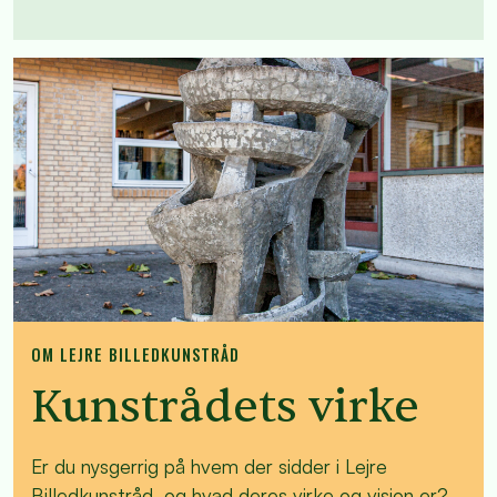
OM LEJRE BILLEDKUNSTRÅD
Kunstrådets virke
Er du nysgerrig på hvem der sidder i Lejre
Billedkunstråd, og hvad deres virke og vision er?