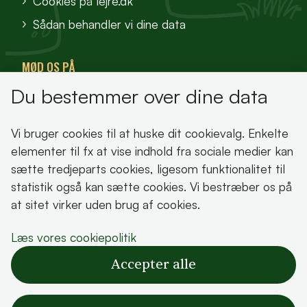
Cookies på lejre.dk
Sådan behandler vi dine data
MØD OS PÅ
Du bestemmer over dine data
VisitFjordlandet
Vores Sted
Vi bruger cookies til at huske dit cookievalg. Enkelte
Oplev Lejre
elementer til fx at vise indhold fra sociale medier kan
sætte tredjeparts cookies, ligesom funktionalitet til
statistik også kan sætte cookies. Vi bestræber os på
at sitet virker uden brug af cookies.
Bemærk!
Læs vores cookiepolitik
Dette indhold kræver cookies for at blive vist
Accepter alle
korrekt.