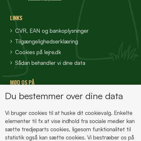
LINKS
CVR, EAN og bankoplysninger
Tilgængelighedserklæring
Cookies på lejre.dk
Sådan behandler vi dine data
MØD OS PÅ
Du bestemmer over dine data
VisitFjordlandet
Vores Sted
Vi bruger cookies til at huske dit cookievalg. Enkelte
Oplev Lejre
elementer til fx at vise indhold fra sociale medier kan
sætte tredjeparts cookies, ligesom funktionalitet til
statistik også kan sætte cookies. Vi bestræber os på