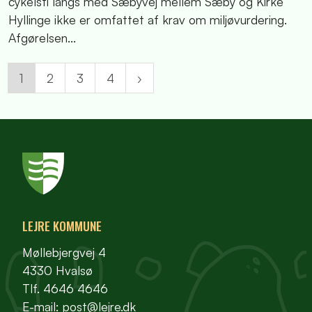
cykelsti langs med Sæbyvej mellem Sæby og Kirke
Hyllinge ikke er omfattet af krav om miljøvurdering.
Afgørelsen...
1
2
3
4
LEJRE KOMMUNE
Møllebjergvej 4
4330 Hvalsø
Tlf. 4646 4646
E-mail:
post@lejre.dk