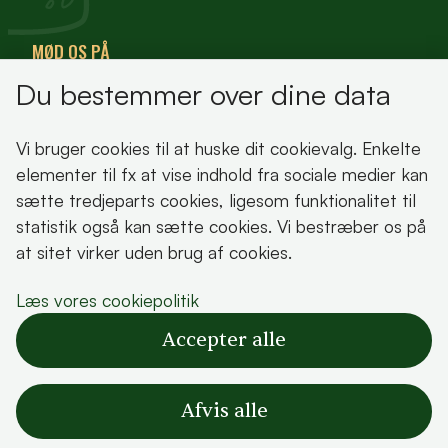
MØD OS PÅ
Du bestemmer over dine data
VisitFjordlandet
Vores Sted
Vi bruger cookies til at huske dit cookievalg. Enkelte
Oplev Lejre
elementer til fx at vise indhold fra sociale medier kan
sætte tredjeparts cookies, ligesom funktionalitet til
statistik også kan sætte cookies. Vi bestræber os på
at sitet virker uden brug af cookies.
Bemærk!
Læs vores cookiepolitik
Dette indhold kræver cookies for at blive vist
Accepter alle
korrekt.
Læs vores cookiepolitik
Afvis alle