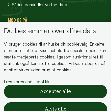
Sådan behandler vi dine data
MØD OS PÅ
Du bestemmer over dine data
VisitFjordlandet
Vores Sted
Vi bruger cookies til at huske dit cookievalg. Enkelte
Oplev Lejre
elementer til fx at vise indhold fra sociale medier kan
sætte tredjeparts cookies, ligesom funktionalitet til
statistik også kan sætte cookies. Vi bestræber os på
at sitet virker uden brug af cookies.
Bemærk!
Læs vores cookiepolitik
Dette indhold kræver cookies for at blive vist
Accepter alle
korrekt.
Læs vores cookiepolitik
Afvis alle