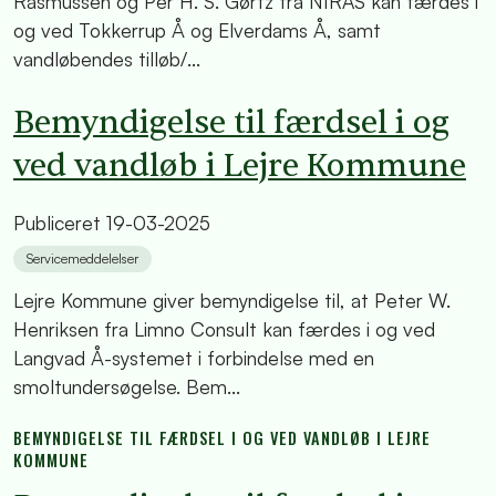
Rasmussen og Per H. S. Gørtz fra NIRAS kan færdes i
og ved Tokkerrup Å og Elverdams Å, samt
vandløbendes tilløb/...
Bemyndigelse til færdsel i og
ved vandløb i Lejre Kommune
Publiceret
19-03-2025
Servicemeddelelser
Lejre Kommune giver bemyndigelse til, at Peter W.
Henriksen fra Limno Consult kan færdes i og ved
Langvad Å-systemet i forbindelse med en
smoltundersøgelse. Bem...
BEMYNDIGELSE TIL FÆRDSEL I OG VED VANDLØB I LEJRE
KOMMUNE