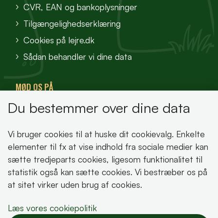
CVR, EAN og bankoplysninger
Tilgængelighedserklæring
Cookies på lejre.dk
Sådan behandler vi dine data
MØD OS PÅ
Du bestemmer over dine data
VisitFjordlandet
Vores Sted
Vi bruger cookies til at huske dit cookievalg. Enkelte
Oplev Lejre
elementer til fx at vise indhold fra sociale medier kan
sætte tredjeparts cookies, ligesom funktionalitet til
statistik også kan sætte cookies. Vi bestræber os på
at sitet virker uden brug af cookies.
Bemærk!
Læs vores cookiepolitik