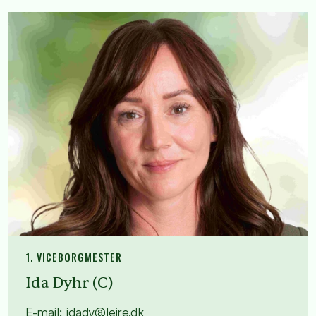
1. VICEBORGMESTER
Ida Dyhr (C)
E-mail:
idady@lejre.dk