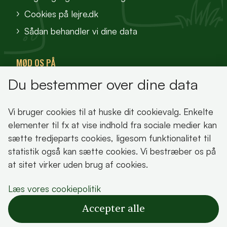
Cookies på lejre.dk
Sådan behandler vi dine data
MØD OS PÅ
Du bestemmer over dine data
VisitFjordlandet
Vores Sted
Vi bruger cookies til at huske dit cookievalg. Enkelte
Oplev Lejre
elementer til fx at vise indhold fra sociale medier kan
sætte tredjeparts cookies, ligesom funktionalitet til
statistik også kan sætte cookies. Vi bestræber os på
at sitet virker uden brug af cookies.
Bemærk!
Læs vores cookiepolitik
Dette indhold kræver cookies for at blive vist
Accepter alle
korrekt.