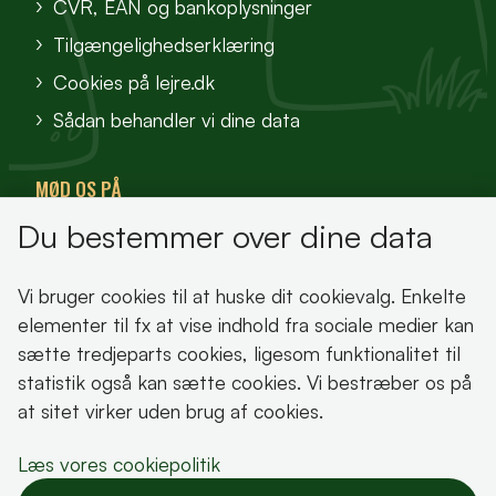
CVR, EAN og bankoplysninger
Tilgængelighedserklæring
Cookies på lejre.dk
Sådan behandler vi dine data
MØD OS PÅ
Du bestemmer over dine data
VisitFjordlandet
Vores Sted
Vi bruger cookies til at huske dit cookievalg. Enkelte
Oplev Lejre
elementer til fx at vise indhold fra sociale medier kan
sætte tredjeparts cookies, ligesom funktionalitet til
statistik også kan sætte cookies. Vi bestræber os på
at sitet virker uden brug af cookies.
Bemærk!
Læs vores cookiepolitik