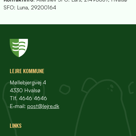
SFO: Luna, 29200164
LEJRE KOMMUNE
Møllebjergvej 4
4330 Hvalsø
Tlf. 4646 4646
E-mail:
post@lejre.dk
LINKS