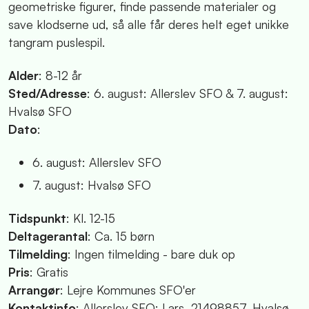
geometriske figurer, finde passende materialer og
save klodserne ud, så alle får deres helt eget unikke
tangram puslespil.
Alder
: 8-12 år
Sted/Adresse
: 6. august: Allerslev SFO & 7. august:
Hvalsø SFO
Dato
:
6. august: Allerslev SFO
7. august: Hvalsø SFO
Tidspunkt
: Kl. 12-15
Deltagerantal
: Ca. 15 børn
Tilmelding
: Ingen tilmelding - bare duk op
Pris
: Gratis
Arrangør
: Lejre Kommunes SFO'er
Kontaktinfo
: Allerslev SFO: Lars, 21498857, Hvalsø