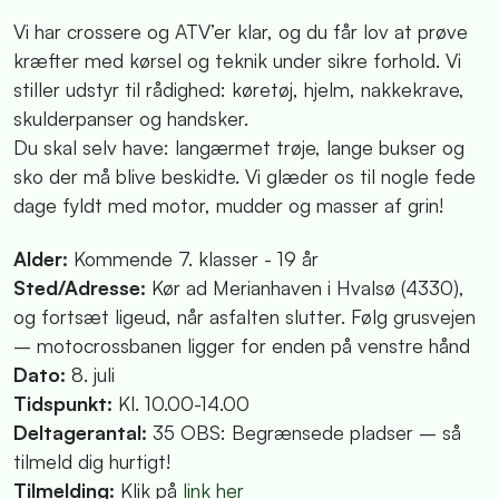
Vi har crossere og ATV’er klar, og du får lov at prøve
kræfter med kørsel og teknik under sikre forhold. Vi
stiller udstyr til rådighed: køretøj, hjelm, nakkekrave,
skulderpanser og handsker.
Du skal selv have: langærmet trøje, lange bukser og
sko der må blive beskidte. Vi glæder os til nogle fede
dage fyldt med motor, mudder og masser af grin!
Alder:
Kommende 7. klasser - 19 år
Sted/Adresse:
Kør ad Merianhaven i Hvalsø (4330),
og fortsæt ligeud, når asfalten slutter. Følg grusvejen
– motocrossbanen ligger for enden på venstre hånd
Dato:
8. juli
Tidspunkt:
Kl. 10.00-14.00
Deltagerantal:
35 OBS: Begrænsede pladser – så
tilmeld dig hurtigt!
Tilmelding:
Klik på
link her