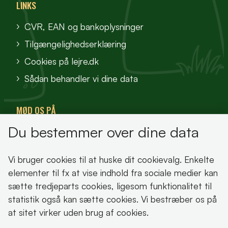
LINKS
CVR, EAN og bankoplysninger
Tilgængelighedserklæring
Cookies på lejre.dk
Sådan behandler vi dine data
MØD OS PÅ
Du bestemmer over dine data
VisitFjordlandet
Vores Sted
Vi bruger cookies til at huske dit cookievalg. Enkelte
Oplev Lejre
elementer til fx at vise indhold fra sociale medier kan
sætte tredjeparts cookies, ligesom funktionalitet til
statistik også kan sætte cookies. Vi bestræber os på
at sitet virker uden brug af cookies.
Bemærk!