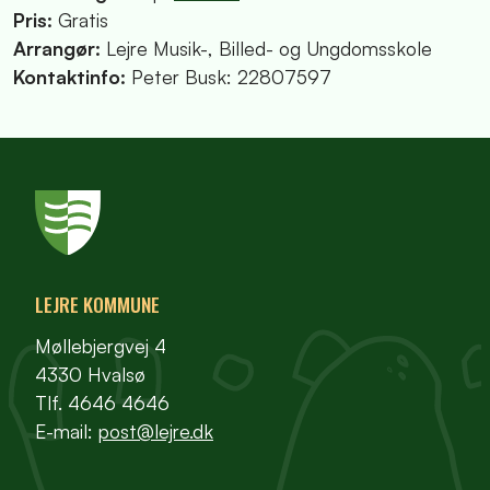
Pris:
Gratis
Arrangør:
Lejre Musik-, Billed- og Ungdomsskole
Kontaktinfo:
Peter Busk: 22807597
LEJRE KOMMUNE
Møllebjergvej 4
4330 Hvalsø
Tlf. 4646 4646
E-mail:
post@lejre.dk