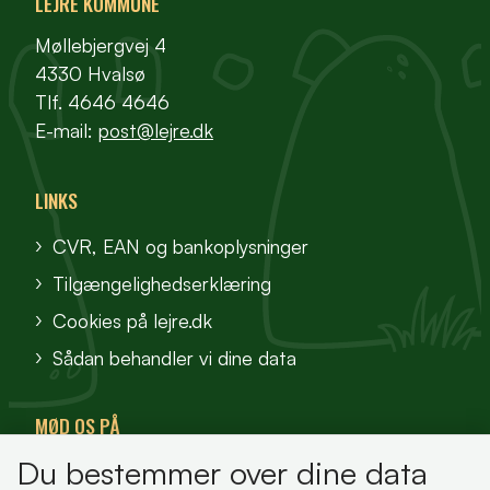
LEJRE KOMMUNE
Møllebjergvej 4
4330 Hvalsø
Tlf. 4646 4646
E-mail:
post@lejre.dk
LINKS
CVR, EAN og bankoplysninger
Tilgængelighedserklæring
Cookies på lejre.dk
Sådan behandler vi dine data
MØD OS PÅ
Du bestemmer over dine data
VisitFjordlandet