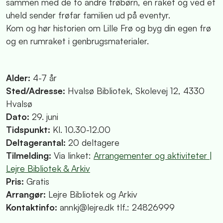
sammen med de to andre frøbørn, en raket og ved et
uheld sender frøfar familien ud på eventyr.
Kom og hør historien om Lille Frø og byg din egen frø
og en rumraket i genbrugsmaterialer.
Alder:
4-7 år
Sted/Adresse:
Hvalsø Bibliotek, Skolevej 12, 4330
Hvalsø
Dato:
29. juni
Tidspunkt:
Kl. 10.30-12.00
Deltagerantal:
20 deltagere
Tilmelding:
Via linket:
Arrangementer og aktiviteter |
Lejre Bibliotek & Arkiv
Pris:
Gratis
Arrangør:
Lejre Bibliotek og Arkiv
Kontaktinfo:
annkj@lejre.dk tlf.: 24826999