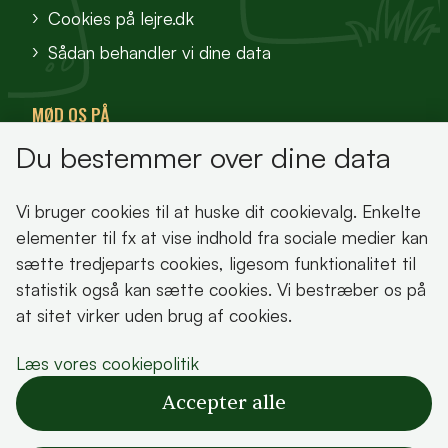
Cookies på lejre.dk
Sådan behandler vi dine data
MØD OS PÅ
Du bestemmer over dine data
VisitFjordlandet
Vores Sted
Vi bruger cookies til at huske dit cookievalg. Enkelte
Oplev Lejre
elementer til fx at vise indhold fra sociale medier kan
sætte tredjeparts cookies, ligesom funktionalitet til
statistik også kan sætte cookies. Vi bestræber os på
at sitet virker uden brug af cookies.
Bemærk!
Læs vores cookiepolitik
Dette indhold kræver cookies for at blive vist
Accepter alle
korrekt.