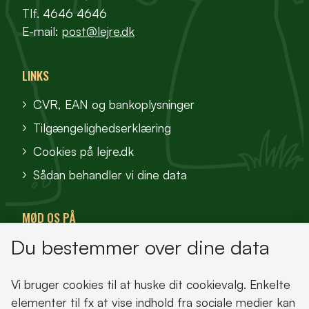
Tlf. 4646 4646
E-mail:
post@lejre.dk
LINKS
CVR, EAN og bankoplysninger
Tilgængelighedserklæring
Cookies på lejre.dk
Sådan behandler vi dine data
MØD OS PÅ
Du bestemmer over dine data
VisitFjordlandet
Vores Sted
Vi bruger cookies til at huske dit cookievalg. Enkelte
Oplev Lejre
elementer til fx at vise indhold fra sociale medier kan