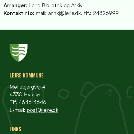
Arrangør:
Lejre Bibliotek og Arkiv
Kontaktinfo:
mail: annkj@lejre.dk, tlf.: 24826999
LEJRE KOMMUNE
Møllebjergvej 4
4330 Hvalsø
Tlf. 4646 4646
E-mail:
post@lejre.dk
LINKS