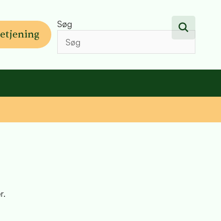
Søg
etjening
r.