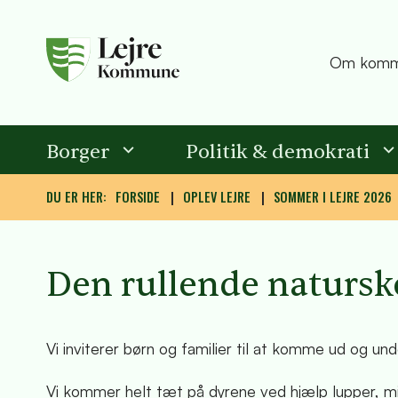
Om komm
Borger
Politik & demokrati
DU ER HER:
FORSIDE
OPLEV LEJRE
SOMMER I LEJRE 2026
Den rullende natursk
Vi inviterer børn og familier til at komme ud og u
Vi kommer helt tæt på dyrene ved hjælp lupper, m