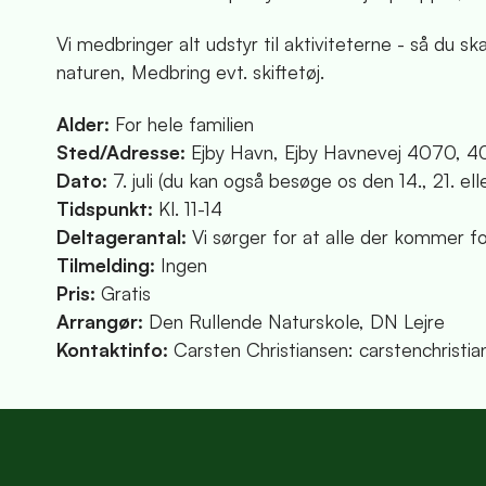
Vi medbringer alt udstyr til aktiviteterne - så du
naturen, Medbring evt. skiftetøj.
Alder:
For hele familien
Sted/Adresse:
Ejby Havn, Ejby Havnevej 4070, 40
Dato:
7. juli (du kan også besøge os den 14., 21. el
Tidspunkt:
Kl. 11-14
Deltagerantal:
Vi sørger for at alle der kommer fo
Tilmelding:
Ingen
Pris:
Gratis
Arrangør:
Den Rullende Naturskole, DN Lejre
Kontaktinfo:
Carsten Christiansen: carstenchrist