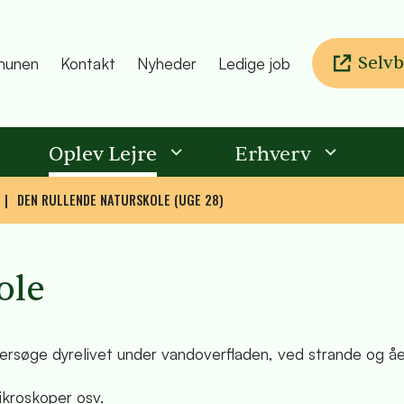
Selvb
unen
Kontakt
Nyheder
Ledige job
Oplev Lejre
Erhverv
DEN RULLENDE NATURSKOLE (UGE 28)
ole
ndersøge dyrelivet under vandoverfladen, ved strande og åe
ikroskoper osv.