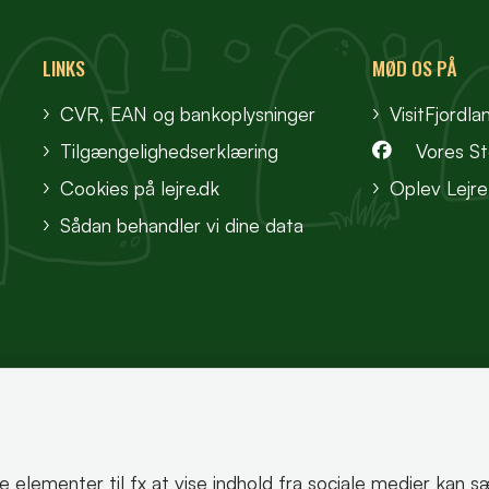
LINKS
MØD OS PÅ
CVR, EAN og bankoplysninger
VisitFjordla
Tilgængelighedserklæring
Vores S
Cookies på lejre.dk
Oplev Lejre
Sådan behandler vi dine data
te elementer til fx at vise indhold fra sociale medier kan 