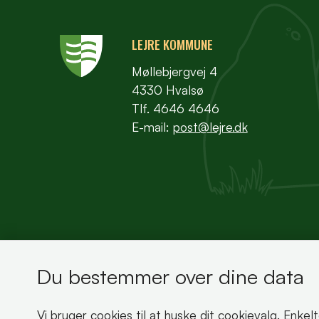
LEJRE KOMMUNE
Møllebjergvej 4
4330 Hvalsø
Tlf. 4646 4646
E-mail:
post@lejre.dk
Du bestemmer over dine data
Bemærk!
Vi bruger cookies til at huske dit cookievalg. Enkel