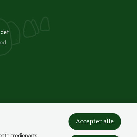
ndet
ted
Accepter alle
sætte tredjeparts