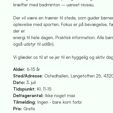
kræfter med badminton – uanset niveau.
Der vil være en træner til stede, som guider børnen
oplevelse med sporten. Fokus er på bevægelse, fæl
der er
energi til hele dagen. Praktisk information: Alle b
også udstyr til udlån).
Vi glæder os til at se jer til en hyggelig og aktiv dag
Alder
: 6-15 år
Sted/Adresse
: Ostedhallen, Langetoften 25, 43
Dato:
3. juli
Tidspunkt
: Kl. 11-15
Deltagerantal:
Ikke noget max
Tilmelding
: Ingen - bare kom forbi
Pris
: Gratis