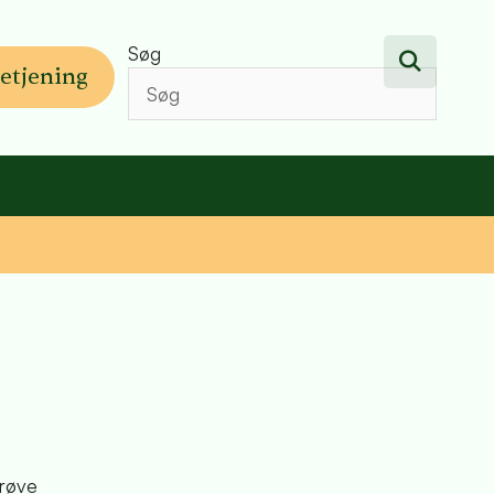
Søg
etjening
prøve