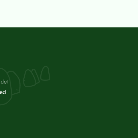
ndet
ted