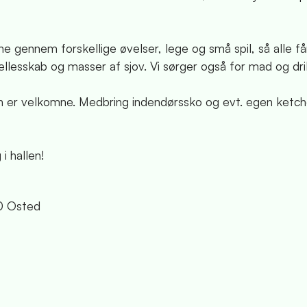
e gennem forskellige øvelser, lege og små spil, så alle f
lesskab og masser af sjov. Vi sørger også for mad og dri
ørn er velkomne. Medbring indendørssko og evt. egen ketche
 i hallen!
20 Osted