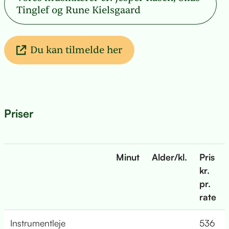
Tinglef og Rune Kielsgaard
Du kan tilmelde her
Priser
Minut
Alder/kl.
Pris
kr.
pr.
rate
Instrumentleje
536