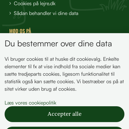
Cookies på lejre.dk
Sådan behandler vi dine data
MØD OS PÅ
Du bestemmer over dine data
VisitFjordlandet
Vores Sted
Vi bruger cookies til at huske dit cookievalg. Enkelte
Oplev Lejre
elementer til fx at vise indhold fra sociale medier kan
sætte tredjeparts cookies, ligesom funktionalitet til
statistik også kan sætte cookies. Vi bestræber os på at
sitet virker uden brug af cookies.
Bemærk!
Læs vores cookiepolitik
Dette indhold kræver cookies for at blive vist
Accepter alle
korrekt.