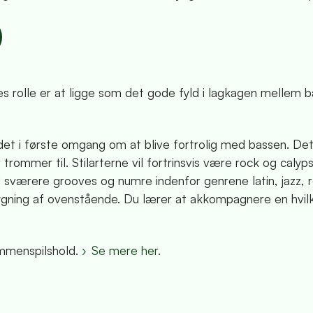
es rolle er at ligge som det gode fyld i lagkagen mellem 
det i første omgang om at blive fortrolig med bassen. Det
 trommer til. Stilarterne vil fortrinsvis være rock og calyps
sværere grooves og numre indenfor genrene latin, jazz, roc
bygning af ovenstående. Du lærer at akkompagnere en hvi
ammenspilshold.
Se mere her.