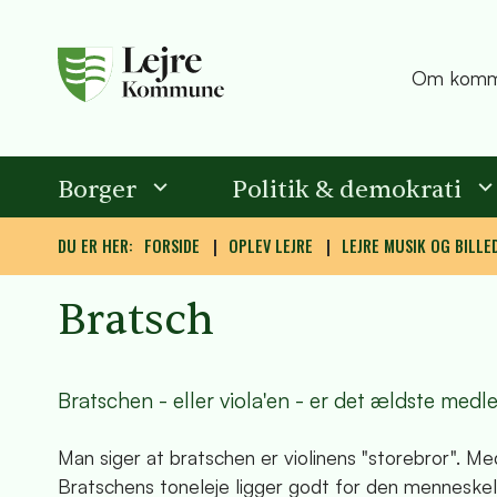
Om komm
Borger
Politik & demokrati
DU ER HER:
FORSIDE
OPLEV LEJRE
LEJRE MUSIK OG BILLE
Bratsch
Bratschen - eller viola'en - er det ældste medlem
Man siger at bratschen er violinens "storebror". Med
Bratschens toneleje ligger godt for den menneskel