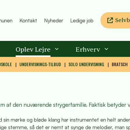
Selvb
unen
Kontakt
Nyheder
Ledige job
Oplev Lejre
Erhverv
DSKOLE
UNDERVISNINGS-TILBUD
SOLO UNDERVISNING
BRATSCH
 af den nuværende strygerfamilie. Faktisk betyder violi
 sin mørke og bløde klang har instrumentet en helt anden pe
ige stemme, så det er nemt at synge de melodier, man spi