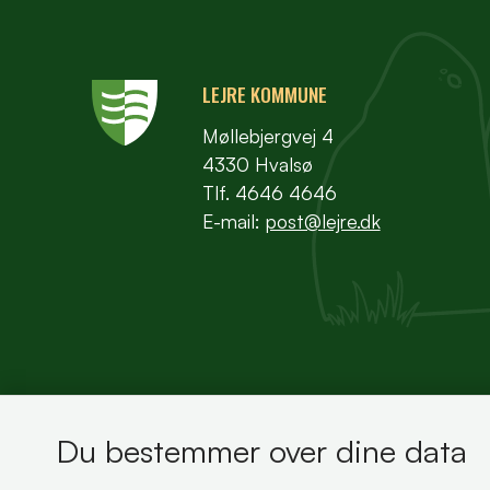
LEJRE KOMMUNE
Møllebjergvej 4
4330 Hvalsø
Tlf. 4646 4646
E-mail:
post@lejre.dk
Du bestemmer over dine data
Bemærk!