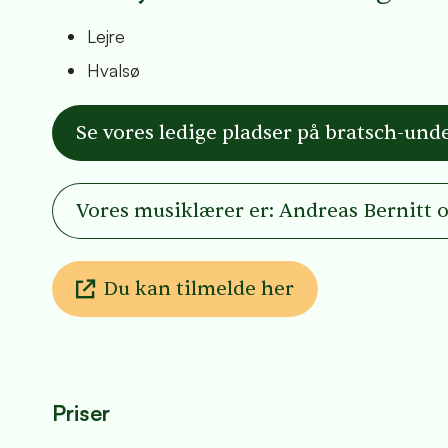
Lejre
Hvalsø
Se vores ledige pladser på bratsch-und
Vores musiklærer er: Andreas Bernitt
Du kan tilmelde her
Priser