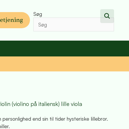
Søg
etjening
n (violino på italiensk) lille viola
rsonlighed end sin til tider hysteriske lillebror.
ller.