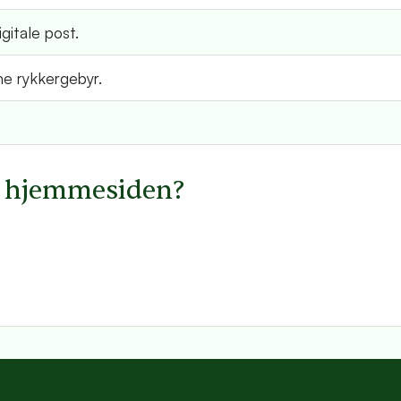
gitale post.
e rykkergebyr.
å hjemmesiden?