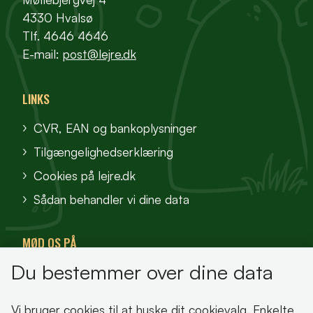
4330 Hvalsø
Tlf. 4646 4646
E-mail:
post@lejre.dk
LINKS
CVR, EAN og bankoplysninger
Tilgængelighedserklæring
Cookies på lejre.dk
Sådan behandler vi dine data
MØD OS PÅ
Du bestemmer over dine data
VisitFjordlandet
Vores Sted
Vi bruger cookies til at huske dit cookievalg. Enkelte