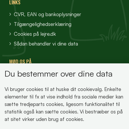
LINKS
CVR, EAN og bankoplysninger
Tilgængelighedserklæring
Cookies på lejre.dk
Sådan behandler vi dine data
MØD OS PÅ
Du bestemmer over dine data
VisitFjordlandet
Vores Sted
Vi bruger cookies til at huske dit cookievalg. Enkelte
Oplev Lejre
elementer til fx at vise indhold fra sociale medier kan
sætte tredjeparts cookies, ligesom funktionalitet til
statistik også kan sætte cookies. Vi bestræber os på
at sitet virker uden brug af cookies.
Bemærk!