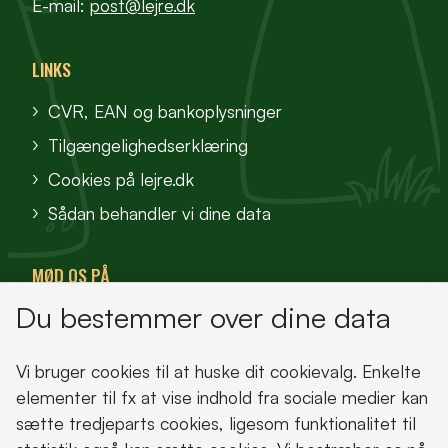
E-mail:
post@lejre.dk
LINKS
CVR, EAN og bankoplysninger
Tilgængelighedserklæring
Cookies på lejre.dk
Sådan behandler vi dine data
MØD OS PÅ
Du bestemmer over dine data
VisitFjordlandet
Vores Sted
Vi bruger cookies til at huske dit cookievalg. Enkelte
Oplev Lejre
elementer til fx at vise indhold fra sociale medier kan
sætte tredjeparts cookies, ligesom funktionalitet til