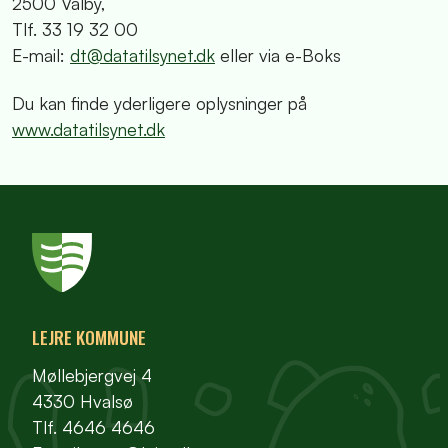
2500 Valby,
Tlf. 33 19 32 00
E-mail:
dt@datatilsynet.dk
eller via e-Boks
Du kan finde yderligere oplysninger på
www.datatilsynet.dk
LEJRE KOMMUNE
Møllebjergvej 4
4330 Hvalsø
Tlf. 4646 4646