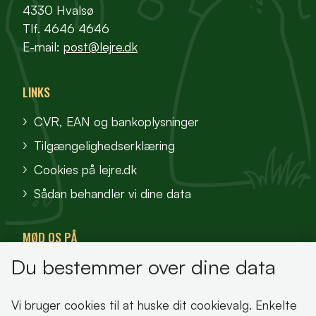
4330 Hvalsø
Tlf. 4646 4646
E-mail:
post@lejre.dk
LINKS
CVR, EAN og bankoplysninger
Tilgængelighedserklæring
Cookies på lejre.dk
Sådan behandler vi dine data
MØD OS PÅ
Du bestemmer over dine data
VisitFjordlandet
Vores Sted
Vi bruger cookies til at huske dit cookievalg. Enkelte
Oplev Lejre