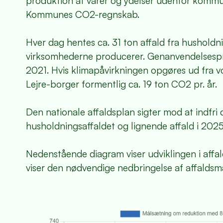
produktion af varer og ydelser udenfor kommun
Kommunes CO2-regnskab.
Hver dag hentes ca. 31 ton affald fra hushold
virksomhederne producerer. Genanvendelsespro
2021. Hvis klimapåvirkningen opgøres ud fra vo
Lejre-borger formentlig ca. 19 ton CO2 pr. år.
Den nationale affaldsplan sigter mod at indfr
husholdningsaffaldet og lignende affald i 2025
Nedenstående diagram viser udviklingen i affal
viser den nødvendige nedbringelse af affaldsm