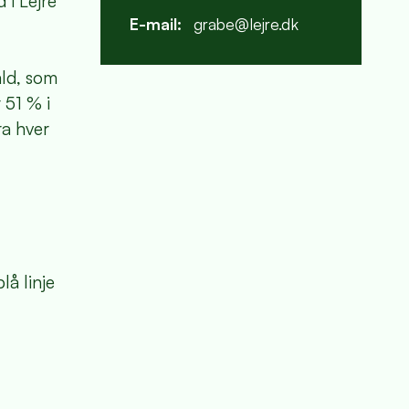
 i Lejre
E-mail:
grabe@lejre.dk
ald, som
 51 % i
ra hver
lå linje