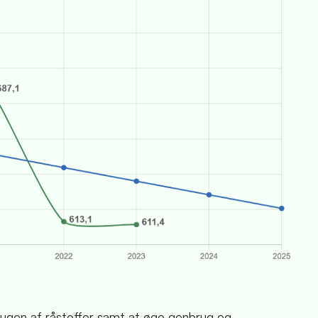
ugen af råstoffer samt at øge genbrug og