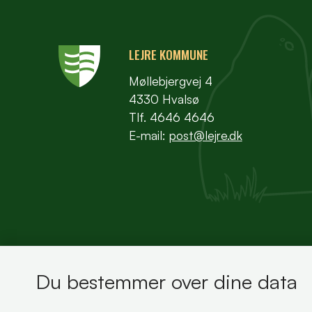
LEJRE KOMMUNE
Møllebjergvej 4
4330 Hvalsø
Tlf. 4646 4646
E-mail:
post@lejre.dk
Du bestemmer over dine data
Bemærk!