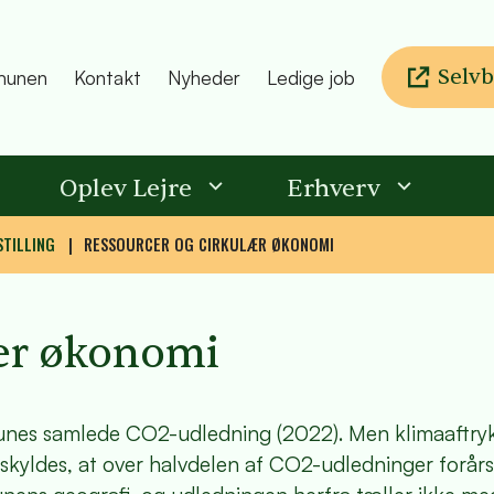
Selvb
unen
Kontakt
Nyheder
Ledige job
Oplev Lejre
Erhverv
TILLING
RESSOURCER OG CIRKULÆR ØKONOMI
lær økonomi
munes samlede CO2-udledning (2022). Men klimaaftryk
e skyldes, at over halvdelen af CO2-udledninger forår