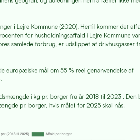
ens geografi, og udledningen herfra tæller ikke med
ninger i Lejre Kommune (2020). Hertil kommer det aff
centen for husholdningsaffald i Lejre Kommune var
res samlede forbrug, er udslippet af drivhusgasser f
i de europæiske mål om 55 % reel genanvendelse af
.
dsmængde i kg pr. borger fra år 2018 til 2023 . Den b
ængde pr. borger, hvis målet for 2025 skal nås.