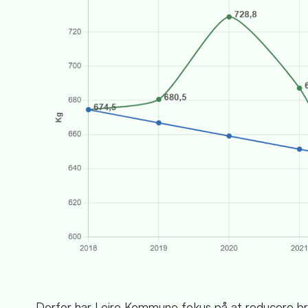
Derfor har Lejre Kommune fokus på at reducere br