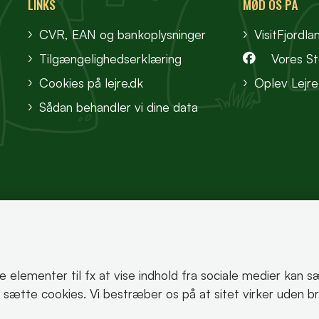
LINKS
MØD OS PÅ
CVR, EAN og bankoplysninger
VisitFjordla
Tilgængelighedserklæring
Vores S
Cookies på lejre.dk
Oplev Lejre
Sådan behandler vi dine data
te elementer til fx at vise indhold fra sociale medier kan 
korrekt.
an sætte cookies. Vi bestræber os på at sitet virker uden b