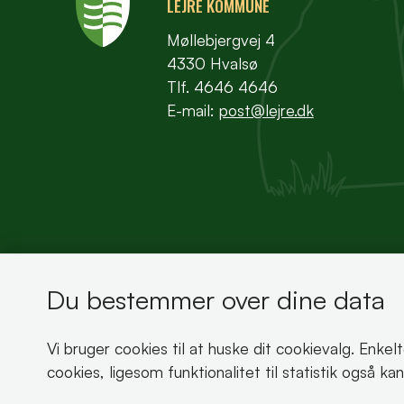
LEJRE KOMMUNE
Møllebjergvej 4
4330 Hvalsø
Tlf. 4646 4646
E-mail:
post@lejre.dk
Du bestemmer over dine data
Bemærk!
Vi bruger cookies til at huske dit cookievalg. Enkel
Dette indhold kræver cookies for at blive vist 
cookies, ligesom funktionalitet til statistik også k