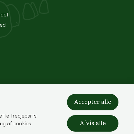
ndet
ted
Accepter alle
sætte tredjeparts
Afvis alle
rug af cookies.