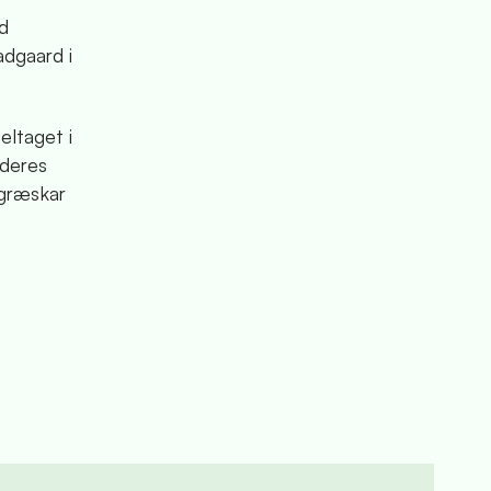
ud
adgaard i
eltaget i
 deres
 græskar