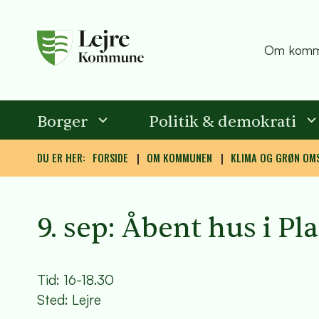
Om komm
Borger
Politik & demokrati
DU ER HER:
FORSIDE
OM KOMMUNEN
KLIMA OG GRØN OMS
9. sep: Åbent hus i P
Tid: 16-18.30
Sted: Lejre