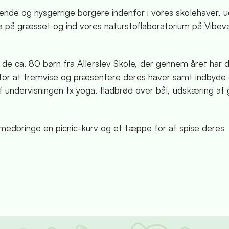
ende og nysgerrige borgere indenfor i vores skolehaver, 
a på græsset og ind vores naturstoflaboratorium på Vibev
e ca. 80 børn fra Allerslev Skole, der gennem året har d
 for at fremvise og præsentere deres haver samt indbyde
af undervisningen fx yoga, fladbrød over bål, udskæring af
 medbringe en picnic-kurv og et tæppe for at spise deres