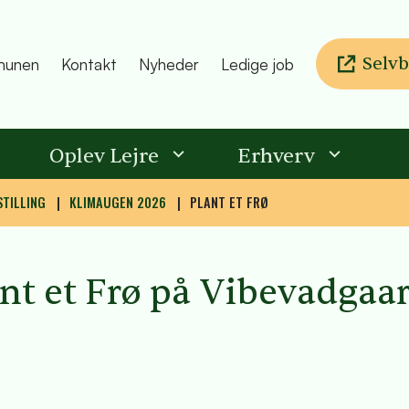
Selvb
unen
Kontakt
Nyheder
Ledige job
Oplev Lejre
Erhverv
TILLING
KLIMAUGEN 2026
PLANT ET FRØ
lant et Frø på Vibevadgaa