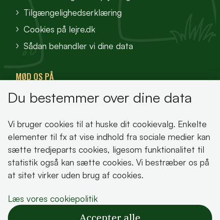
Tilgængelighedserklæring
Cookies på lejre.dk
Sådan behandler vi dine data
MØD OS PÅ
Du bestemmer over dine data
VisitFjordlandet
Vores Sted
Vi bruger cookies til at huske dit cookievalg. Enkelte
Oplev Lejre
elementer til fx at vise indhold fra sociale medier kan
sætte tredjeparts cookies, ligesom funktionalitet til
statistik også kan sætte cookies. Vi bestræber os på
at sitet virker uden brug af cookies.
Bemærk!
Læs vores cookiepolitik
Dette indhold kræver cookies for at blive vist
Accepter alle