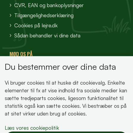
CVR, EAN og bankoplysninger
Tilgængelighedserklæring
Cookies på lejre.dk
Sådan behandler vi dine data
MØD OS PÅ
Du bestemmer over dine data
VisitFjordlandet
Vores Sted
Vi bruger cookies til at huske dit cookievalg. Enkelte
Oplev Lejre
elementer til fx at vise indhold fra sociale medier kan
sætte tredjeparts cookies, ligesom funktionalitet til
statistik også kan sætte cookies. Vi bestræber os på
at sitet virker uden brug af cookies.
Bemærk!
Læs vores cookiepolitik