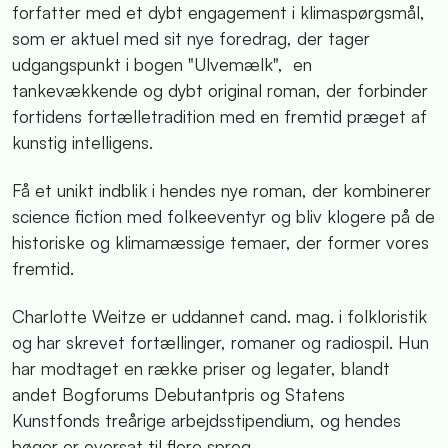
forfatter med et dybt engagement i klimaspørgsmål,
som er aktuel med sit nye foredrag, der tager
udgangspunkt i bogen "Ulvemælk", en
tankevækkende og dybt original roman, der forbinder
fortidens fortælletradition med en fremtid præget af
kunstig intelligens.
Få et unikt indblik i hendes nye roman, der kombinerer
science fiction med folkeeventyr og bliv klogere på de
historiske og klimamæssige temaer, der former vores
fremtid.
Charlotte Weitze er uddannet cand. mag. i folkloristik
og har skrevet fortællinger, romaner og radiospil. Hun
har modtaget en række priser og legater, blandt
andet Bogforums Debutantpris og Statens
Kunstfonds treårige arbejdsstipendium, og hendes
bøger er oversat til flere sprog.