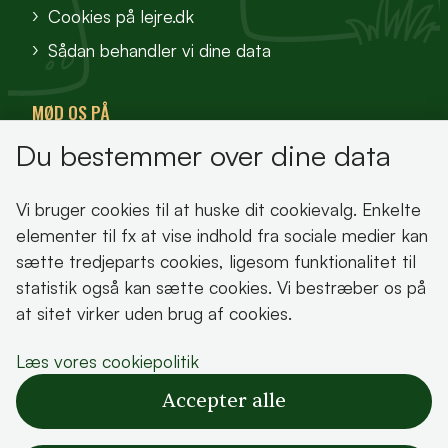
Cookies på lejre.dk
Sådan behandler vi dine data
MØD OS PÅ
Du bestemmer over dine data
VisitFjordlandet
Vores Sted
Vi bruger cookies til at huske dit cookievalg. Enkelte
Oplev Lejre
elementer til fx at vise indhold fra sociale medier kan
sætte tredjeparts cookies, ligesom funktionalitet til
statistik også kan sætte cookies. Vi bestræber os på
at sitet virker uden brug af cookies.
Bemærk!
Læs vores cookiepolitik
Dette indhold kræver cookies for at blive vist
Accepter alle
korrekt.