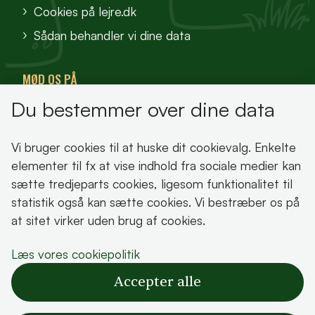
Cookies på lejre.dk
Sådan behandler vi dine data
MØD OS PÅ
Du bestemmer over dine data
VisitFjordlandet
Vores Sted
Vi bruger cookies til at huske dit cookievalg. Enkelte
Oplev Lejre
elementer til fx at vise indhold fra sociale medier kan
sætte tredjeparts cookies, ligesom funktionalitet til
statistik også kan sætte cookies. Vi bestræber os på
at sitet virker uden brug af cookies.
Bemærk!
Læs vores cookiepolitik
Dette indhold kræver cookies for at blive vist
Accepter alle
korrekt.