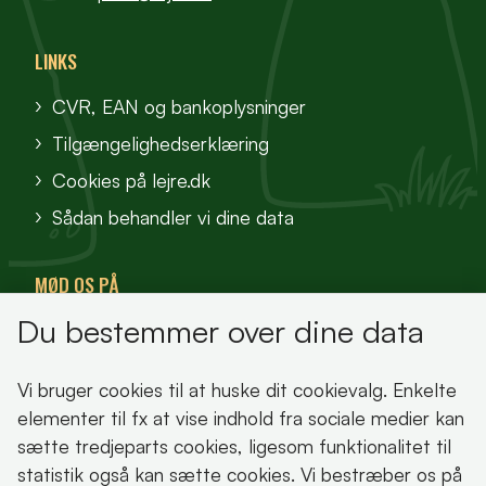
LINKS
CVR, EAN og bankoplysninger
Tilgængelighedserklæring
Cookies på lejre.dk
Sådan behandler vi dine data
MØD OS PÅ
Du bestemmer over dine data
VisitFjordlandet
Vores Sted
Vi bruger cookies til at huske dit cookievalg. Enkelte
Oplev Lejre
elementer til fx at vise indhold fra sociale medier kan
sætte tredjeparts cookies, ligesom funktionalitet til
statistik også kan sætte cookies. Vi bestræber os på