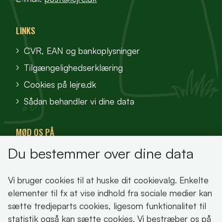
LINKS
CVR, EAN og bankoplysninger
Tilgængelighedserklæring
Cookies på lejre.dk
Sådan behandler vi dine data
MØD OS PÅ
Du bestemmer over dine data
VisitFjordlandet
Vores Sted
Vi bruger cookies til at huske dit cookievalg. Enkelte
Oplev Lejre
elementer til fx at vise indhold fra sociale medier kan
sætte tredjeparts cookies, ligesom funktionalitet til
statistik også kan sætte cookies. Vi bestræber os på