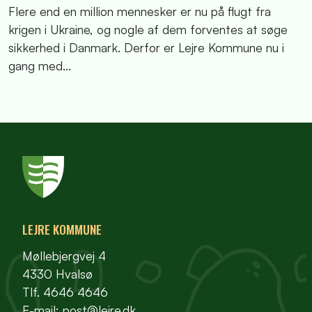
Flere end en million mennesker er nu på flugt fra
krigen i Ukraine, og nogle af dem forventes at søge
sikkerhed i Danmark. Derfor er Lejre Kommune nu i
gang med...
LEJRE KOMMUNE
Møllebjergvej 4
4330 Hvalsø
Tlf. 4646 4646
E-mail:
post@lejre.dk