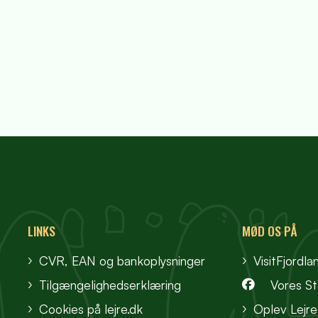
LINKS
MØD OS PÅ
CVR, EAN og bankoplysninger
VisitFjordla
Tilgængelighedserklæring
Vores S
Cookies på lejre.dk
Oplev Lejre