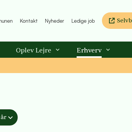
Selvb
unen
Kontakt
Nyheder
Ledige job
Oplev Lejre
Erhverv
 år