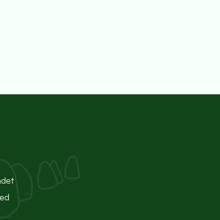
ndet
ted