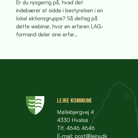
Er du nysgerrig på, hvad det
indebærer at sidde i bestyrelsen i en
lokal aktionsgruppe? Så deltag på
dette webinar, hvor en erfaren LAG-
formand deler sine erfar...
LEJRE KOMMUNE
Møllebjergvej 4
4330 Hvalsø
Tlf. 4646 4646
E-mail:
post@lejre.dk