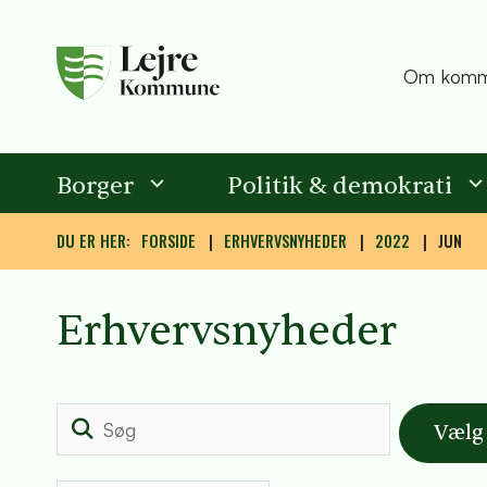
Om komm
Borger
Politik & demokrati
DU ER HER:
FORSIDE
ERHVERVSNYHEDER
2022
JUN
Erhvervsnyheder
Søg
Vælg