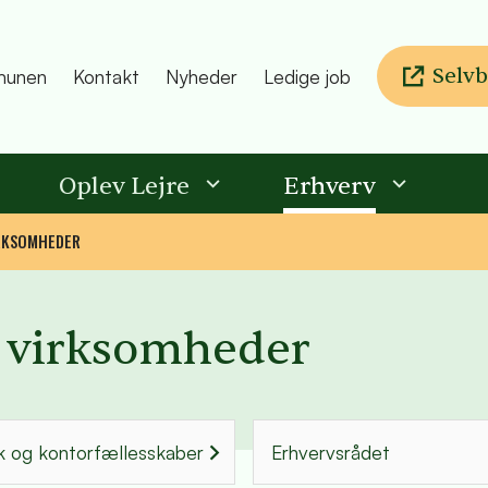
Selvb
unen
Kontakt
Nyheder
Ledige job
Oplev Lejre
Erhverv
IRKSOMHEDER
il virksomheder
 og kontorfællesskaber
Erhvervsrådet