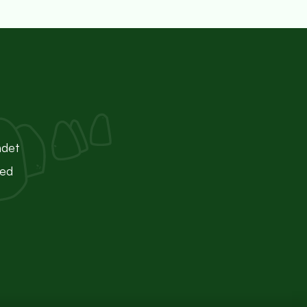
ndet
ted