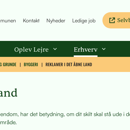
Selv
munen
Kontakt
Nyheder
Ledige job
Oplev Lejre
Erhverv
OG GRUNDE
BYGGERI
REKLAMER I DET ÅBNE LAND
land
 ejendom, har det betydning, om dit skilt skal stå ude i 
område.