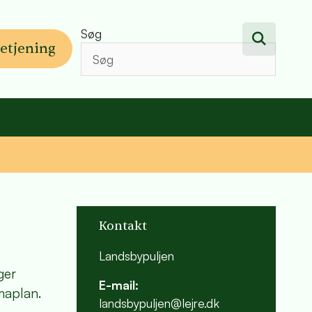
Søg
etjening
Kontakt
Landsbypuljen
ger
E-mail:
maplan.
landsbypuljen@lejre.dk