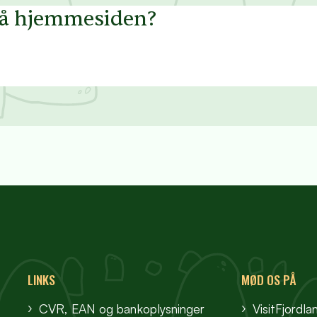
på hjemmesiden?
LINKS
MØD OS PÅ
CVR, EAN og bankoplysninger
VisitFjordla