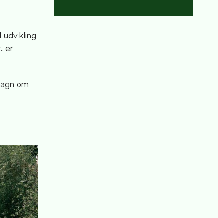
 udvikling
. er
lsagn om