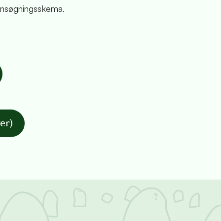
 ansøgningsskema.
er)