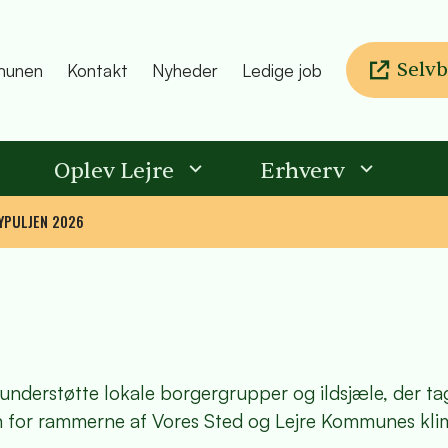
Selvb
unen
Kontakt
Nyheder
Ledige job
Oplev Lejre
Erhverv
YPULJEN 2026
understøtte lokale borgergrupper og ildsjæle, der ta
den for rammerne af Vores Sted og Lejre Kommunes kli